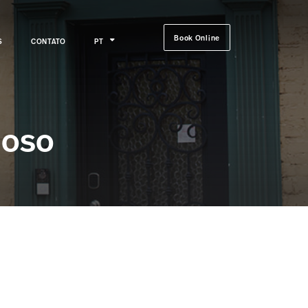
Book Online
S
CONTATO
PT
loso