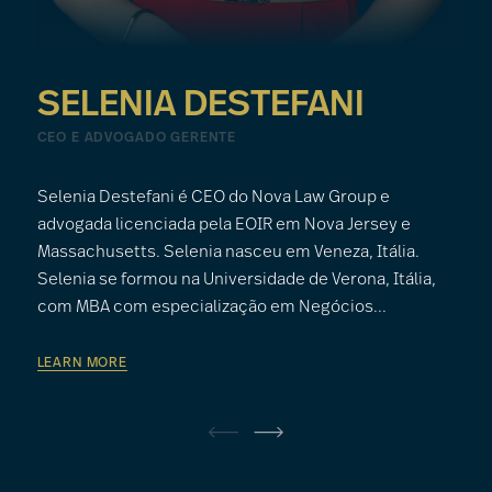
SELENIA DESTEFANI
PH
CEO E ADVOGADO GERENTE
ADV
Selenia Destefani é CEO do Nova Law Group e
Phil
advogada licenciada pela EOIR em Nova Jersey e
atua
Massachusetts. Selenia nasceu em Veneza, Itália.
form
Selenia se formou na Universidade de Verona, Itália,
2006
com MBA com especialização em Negócios...
Hofs
LEARN MORE
LEAR