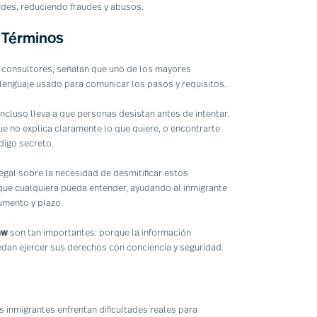
itudes, reduciendo fraudes y abusos.
 Términos
 consultores, señalan que uno de los mayores
 lenguaje usado para comunicar los pasos y requisitos.
 incluso lleva a que personas desistan antes de intentar.
que no explica claramente lo que quiere, o encontrarte
ódigo secreto.
egal sobre la necesidad de desmitificar estos
que cualquiera pueda entender, ayudando al inmigrante
umento y plazo.
aw
son tan importantes: porque la información
dan ejercer sus derechos con conciencia y seguridad.
s inmigrantes enfrentan dificultades reales para