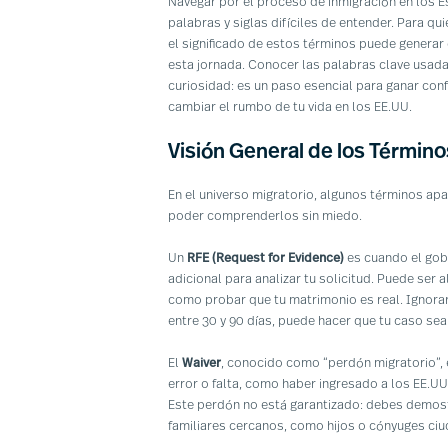
Navegar por el proceso de inmigración en los E
palabras y siglas difíciles de entender. Para qui
el significado de estos términos puede generar
esta jornada. Conocer las palabras clave usad
curiosidad: es un paso esencial para ganar con
cambiar el rumbo de tu vida en los EE.UU.
Visión General de los Términ
En el universo migratorio, algunos términos ap
poder comprenderlos sin miedo.
Un
RFE (Request for Evidence)
es cuando el gob
adicional para analizar tu solicitud. Puede ser
como probar que tu matrimonio es real. Ignora
entre 30 y 90 días, puede hacer que tu caso s
El
Waiver
, conocido como “perdón migratorio”, 
error o falta, como haber ingresado a los EE.U
Este perdón no está garantizado: debes demostr
familiares cercanos, como hijos o cónyuges c