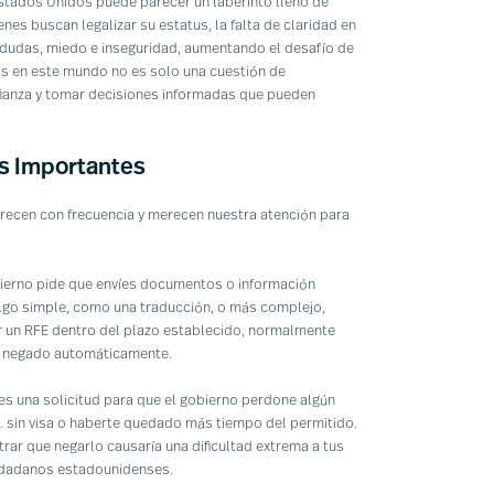
stados Unidos puede parecer un laberinto lleno de
enes buscan legalizar su estatus, la falta de claridad en
 dudas, miedo e inseguridad, aumentando el desafío de
as en este mundo no es solo una cuestión de
fianza y tomar decisiones informadas que pueden
os Importantes
arecen con frecuencia y merecen nuestra atención para
ierno pide que envíes documentos o información
 algo simple, como una traducción, o más complejo,
r un RFE dentro del plazo establecido, normalmente
ea negado automáticamente.
es una solicitud para que el gobierno perdone algún
U. sin visa o haberte quedado más tiempo del permitido.
ar que negarlo causaría una dificultad extrema a tus
iudadanos estadounidenses.