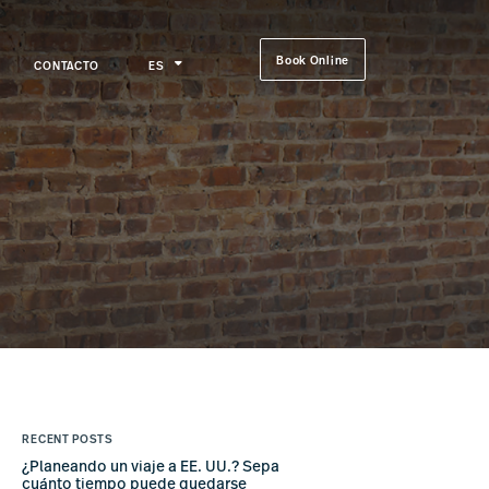
Book Online
CONTACTO
ES
RECENT POSTS
¿Planeando un viaje a EE. UU.? Sepa
cuánto tiempo puede quedarse