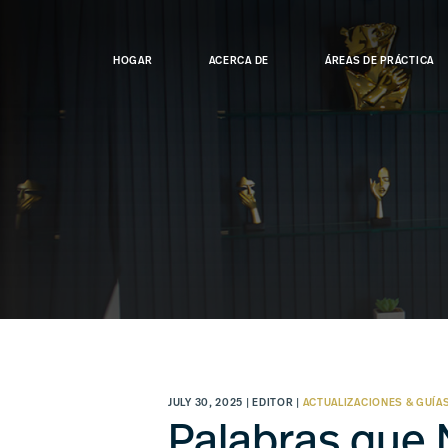
Skip
to
main
HOGAR
ACERCA DE
ÁREAS DE PRÁCTICA
content
JULY 30, 2025 | EDITOR |
ACTUALIZACIONES & GUÍA
Palabras que 