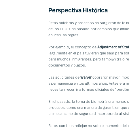
Perspectiva Histórica
Estas palabras y procesos no surgieron de la na
de los EE.UU. ha pasado por cambios que influe
aplican las reglas.
Por ejemplo, el concepto de
Adjustment of Sta
legalmente en el país tuvieran que salir para sol
para muchos inmigrantes, pero también trajo re
documentos y plazos.
Las solicitudes de
Waiver
cobraron mayor impor
y permanencia en los últimos años. Antes era m
necesitan recurrir a formas oficiales de “perdó
En el pasado, la toma de biometría era menos 
procesos, como una manera de garantizar que qui
un mecanismo de seguridad incorporado al sis
Estos cambios reflejan no solo el aumento del c