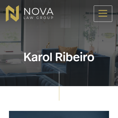
Skip
to
main
content
Karol Ribeiro